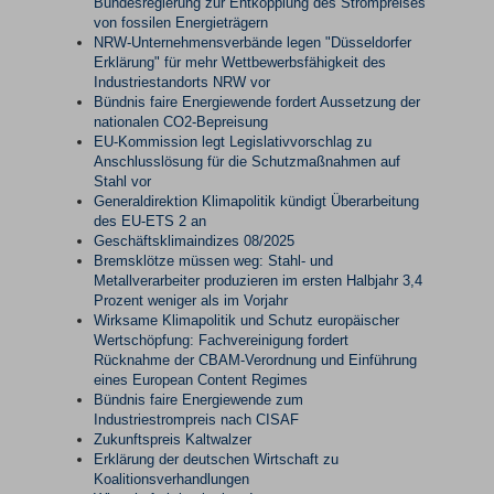
Bundesregierung zur Entkopplung des Strompreises
von fossilen Energieträgern
NRW-Unternehmensverbände legen "Düsseldorfer
Erklärung" für mehr Wettbewerbsfähigkeit des
Industriestandorts NRW vor
Bündnis faire Energiewende fordert Aussetzung der
nationalen CO2-Bepreisung
EU-Kommission legt Legislativvorschlag zu
Anschlusslösung für die Schutzmaßnahmen auf
Stahl vor
Generaldirektion Klimapolitik kündigt Überarbeitung
des EU-ETS 2 an
Geschäftsklimaindizes 08/2025
Bremsklötze müssen weg: Stahl- und
Metallverarbeiter produzieren im ersten Halbjahr 3,4
Prozent weniger als im Vorjahr
Wirksame Klimapolitik und Schutz europäischer
Wertschöpfung: Fachvereinigung fordert
Rücknahme der CBAM-Verordnung und Einführung
eines European Content Regimes
Bündnis faire Energiewende zum
Industriestrompreis nach CISAF
Zukunftspreis Kaltwalzer
Erklärung der deutschen Wirtschaft zu
Koalitionsverhandlungen