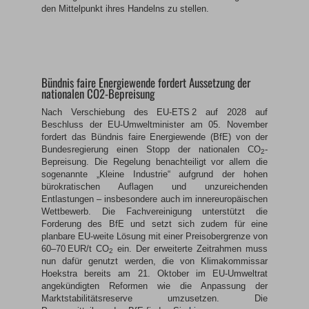
den Mittelpunkt ihres Handelns zu stellen.
Bündnis faire Energiewende fordert Aussetzung der
nationalen CO2-Bepreisung
Nach Verschiebung des EU-ETS 2 auf 2028 auf
Beschluss der EU-Umweltminister am 05. November
fordert das Bündnis faire Energiewende (BfE) von der
Bundesregierung einen Stopp der nationalen CO
-
2
Bepreisung. Die Regelung benachteiligt vor allem die
sogenannte „Kleine Industrie“ aufgrund der hohen
bürokratischen Auflagen und unzureichenden
Entlastungen – insbesondere auch im innereuropäischen
Wettbewerb. Die Fachvereinigung unterstützt die
Forderung des BfE und setzt sich zudem für eine
planbare EU-weite Lösung mit einer Preisobergrenze von
60–70 EUR/t CO
ein. Der erweiterte Zeitrahmen muss
2
nun dafür genutzt werden, die von Klimakommissar
Hoekstra bereits am 21. Oktober im EU-Umweltrat
angekündigten Reformen wie die Anpassung der
Marktstabilitätsreserve umzusetzen. Die