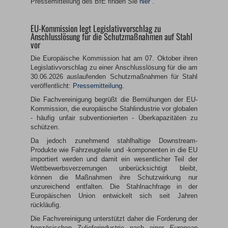
Pressemitteilung des BfE finden Sie
hier
.
EU-Kommission legt Legislativvorschlag zu
Anschlusslösung für die Schutzmaßnahmen auf Stahl
vor
Die Europäische Kommission hat am 07. Oktober ihren
Legislativvorschlag zu einer Anschlusslösung für die am
30.06.2026 auslaufenden Schutzmaßnahmen für Stahl
veröffentlicht:
Pressemitteilung
.
Die Fachvereinigung begrüßt die Bemühungen der EU-
Kommission, die europäische Stahlindustrie vor globalen
- häufig unfair subventionierten - Überkapazitäten zu
schützen.
Da jedoch zunehmend stahlhaltige Downstream-
Produkte wie Fahrzeugteile und -komponenten in die EU
importiert werden und damit ein wesentlicher Teil der
Wettbewerbsverzerrungen unberücksichtigt bleibt,
können die Maßnahmen ihre Schutzwirkung nur
unzureichend entfalten. Die Stahlnachfrage in der
Europäischen Union entwickelt sich seit Jahren
rückläufig.
Die Fachvereinigung unterstützt daher die Forderung der
französischen Zulieferindustrie nach einer
European