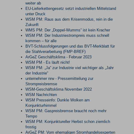
weiter ab
EU-Lieferkettengesetz setzt industriellen Mittelstand
unter Druck
WSM PM: Raus aus dem Krisenmodus, rein in die
Zukunft
WMS PM: Der „Doppel-Wumms“ ist kein Kracher
WSM PM: Der Industriestrompreis muss schnell
kommen – für alle
BVT-Schlussfolgerungen und das BVT-Merkblatt für
die Stahlverarbeitung (FMP-BREF)
ArGeZ Geschäftsklima - Februar 2023
WSM PM - Es läuft nicht!
WSM PM: „Ja“ zur Industrie viel wichtiger als „Jahr
der Industrie“
unternehmer nrw - Pressemitteilung zur
Strompreisbremse
WSM-Geschäftsklima November 2022
WSM Nachrichten
WSM Presseinfo: Dunkle Wolken am
Konjunkturhimmel
WSM PM: Gaspreisbremse braucht noch mehr
Tempo
WSM PM: Konjunktureller Herbst schon ziemlich
frostig
ArGeZ PM: Vom ehemaligen Stromhandelsexperten