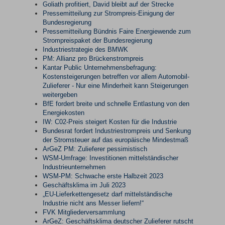
Goliath profitiert, David bleibt auf der Strecke
Pressemitteilung zur Strompreis-Einigung der
Bundesregierung
Pressemitteilung Bündnis Faire Energiewende zum
Strompreispaket der Bundesregierung
Industriestrategie des BMWK
PM: Allianz pro Brückenstrompreis
Kantar Public Unternehmensbefragung:
Kostensteigerungen betreffen vor allem Automobil-
Zulieferer - Nur eine Minderheit kann Steigerungen
weitergeben
BfE fordert breite und schnelle Entlastung von den
Energiekosten
IW: C02-Preis steigert Kosten für die Industrie
Bundesrat fordert Industriestrompreis und Senkung
der Stromsteuer auf das europäische Mindestmaß
ArGeZ PM: Zulieferer pessimistisch
WSM-Umfrage: Investitionen mittelständischer
Industrieunternehmen
WSM-PM: Schwache erste Halbzeit 2023
Geschäftsklima im Juli 2023
„EU-Lieferkettengesetz darf mittelständische
Industrie nicht ans Messer liefern!“
FVK Mitgliederversammlung
ArGeZ: Geschäftsklima deutscher Zulieferer rutscht