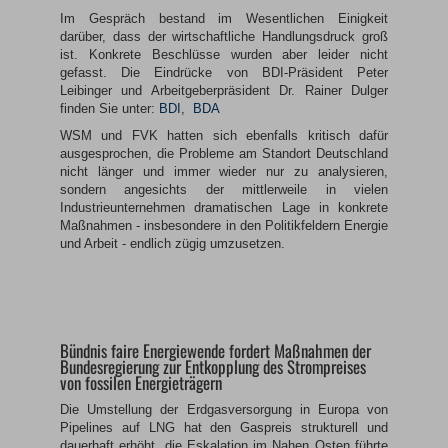
Im Gespräch bestand im Wesentlichen Einigkeit
darüber, dass der wirtschaftliche Handlungsdruck groß
ist. Konkrete Beschlüsse wurden aber leider nicht
gefasst. Die Eindrücke von BDI-Präsident Peter
Leibinger und Arbeitgeberpräsident Dr. Rainer Dulger
finden Sie unter:
BDI
,
BDA
WSM und FVK hatten sich ebenfalls kritisch dafür
ausgesprochen, die Probleme am Standort Deutschland
nicht länger und immer wieder nur zu analysieren,
sondern angesichts der mittlerweile in vielen
Industrieunternehmen dramatischen Lage in konkrete
Maßnahmen - insbesondere in den Politikfeldern Energie
und Arbeit - endlich zügig umzusetzen.
Bündnis faire Energiewende fordert Maßnahmen der
Bundesregierung zur Entkopplung des Strompreises
von fossilen Energieträgern
Die Umstellung der Erdgasversorgung in Europa von
Pipelines auf LNG hat den Gaspreis strukturell und
dauerhaft erhöht, die Eskalation im Nahen Osten führte