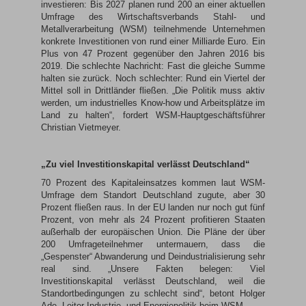
investieren: Bis 2027 planen rund 200 an einer aktuellen
Umfrage des Wirtschaftsverbands Stahl- und
Metallverarbeitung (WSM) teilnehmende Unternehmen
konkrete Investitionen von rund einer Milliarde Euro. Ein
Plus von 47 Prozent gegenüber den Jahren 2016 bis
2019. Die schlechte Nachricht: Fast die gleiche Summe
halten sie zurück. Noch schlechter: Rund ein Viertel der
Mittel soll in Drittländer fließen. „Die Politik muss aktiv
werden, um industrielles Know-how und Arbeitsplätze im
Land zu halten“, fordert WSM-Hauptgeschäftsführer
Christian Vietmeyer.
„Zu viel Investitionskapital verlässt Deutschland“
70 Prozent des Kapitaleinsatzes kommen laut WSM-
Umfrage dem Standort Deutschland zugute, aber 30
Prozent fließen raus. In der EU landen nur noch gut fünf
Prozent, von mehr als 24 Prozent profitieren Staaten
außerhalb der europäischen Union. Die Pläne der über
200 Umfrageteilnehmer untermauern, dass die
„Gespenster“ Abwanderung und Deindustrialisierung sehr
real sind. „Unsere Fakten belegen: Viel
Investitionskapital verlässt Deutschland, weil die
Standortbedingungen zu schlecht sind“, betont Holger
Ade, Leiter Industrie- und Energiepolitik beim WSM.