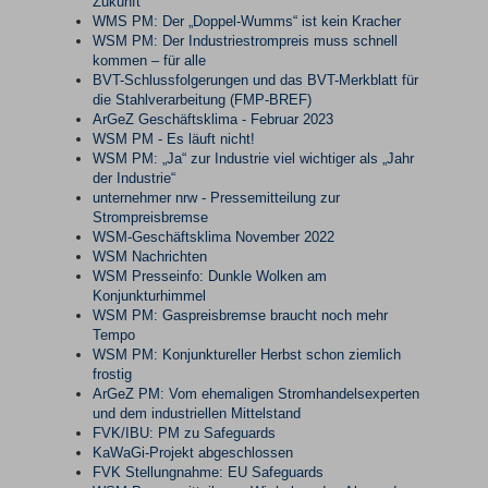
Zukunft
WMS PM: Der „Doppel-Wumms“ ist kein Kracher
WSM PM: Der Industriestrompreis muss schnell
kommen – für alle
BVT-Schlussfolgerungen und das BVT-Merkblatt für
die Stahlverarbeitung (FMP-BREF)
ArGeZ Geschäftsklima - Februar 2023
WSM PM - Es läuft nicht!
WSM PM: „Ja“ zur Industrie viel wichtiger als „Jahr
der Industrie“
unternehmer nrw - Pressemitteilung zur
Strompreisbremse
WSM-Geschäftsklima November 2022
WSM Nachrichten
WSM Presseinfo: Dunkle Wolken am
Konjunkturhimmel
WSM PM: Gaspreisbremse braucht noch mehr
Tempo
WSM PM: Konjunktureller Herbst schon ziemlich
frostig
ArGeZ PM: Vom ehemaligen Stromhandelsexperten
und dem industriellen Mittelstand
FVK/IBU: PM zu Safeguards
KaWaGi-Projekt abgeschlossen
FVK Stellungnahme: EU Safeguards