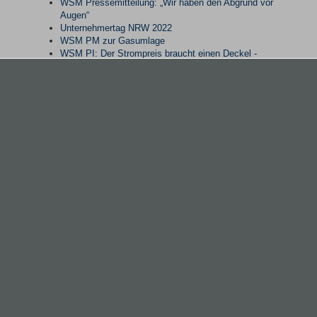
WSM Pressemitteilung: „Wir haben den Abgrund vor
Augen“
Unternehmertag NRW 2022
WSM PM zur Gasumlage
WSM PI: Der Strompreis braucht einen Deckel -
sofort!
FVK Stellungnahme zu Gasmangellage und
Ausrufung der Alarmstufe im Notfallplan Gas
Steel Safeguards
Stellungnahme zur Revision der
Industrieemissionsrichtlinie (IED) 2010/75/EU
WSM schickt Appell nach Berlin: „CBAM darf
nachgelagerte Industrien nicht ruinieren“
Alle in ein Boot: Nächste Preiswelle bei Stahl und
Energie umschiffen Zulieferer und Kunden nur
gemeinsam
PM: Verbändeschreiben an Minister Dr. Habeck und
Lindner
WSM Pressemitteilung zur Energieversorgung der
Stahl- und Metallverarbeitung
WSM Presseinformation zur Konjunkturlage der
Stahl- und Metallverarbeitenden Industrien
CO2-Grenzausgleich der EU-Kommission könnte
stahl- und metallverarbeitende Unternehmen zwei
Milliarden Euro kosten