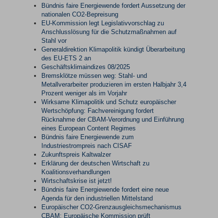
Bündnis faire Energiewende fordert Aussetzung der
nationalen CO2-Bepreisung
EU-Kommission legt Legislativvorschlag zu
Anschlusslösung für die Schutzmaßnahmen auf
Stahl vor
Generaldirektion Klimapolitik kündigt Überarbeitung
des EU-ETS 2 an
Geschäftsklimaindizes 08/2025
Bremsklötze müssen weg: Stahl- und
Metallverarbeiter produzieren im ersten Halbjahr 3,4
Prozent weniger als im Vorjahr
Wirksame Klimapolitik und Schutz europäischer
Wertschöpfung: Fachvereinigung fordert
Rücknahme der CBAM-Verordnung und Einführung
eines European Content Regimes
Bündnis faire Energiewende zum
Industriestrompreis nach CISAF
Zukunftspreis Kaltwalzer
Erklärung der deutschen Wirtschaft zu
Koalitionsverhandlungen
Wirtschaftskrise ist jetzt!
Bündnis faire Energiewende fordert eine neue
Agenda für den industriellen Mittelstand
Europäischer CO2-Grenzausgleichsmechanismus
CBAM: Europäische Kommission prüft