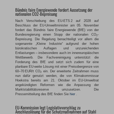
Bündnis faire Energiewende fordert Aussetzung der
nationalen CO2-Bepreisung
Nach Verschiebung des EU-ETS 2 auf 2028 auf
Beschluss der EU-Umweltminister am 05. November
fordert das Bündnis faire Energiewende (BfE) von der
Bundesregierung einen Stopp der nationalen CO
-
2
Bepreisung. Die Regelung benachteiligt vor allem die
sogenannte „Kleine Industrie“ aufgrund der hohen
bürokratischen Auflagen und unzureichenden
Entlastungen – insbesondere auch im innereuropäischen
Wettbewerb. Die Fachvereinigung unterstützt die
Forderung des BfE und setzt sich zudem für eine
planbare EU-weite Lösung mit einer Preisobergrenze von
60–70 EUR/t CO
ein. Der erweiterte Zeitrahmen muss
2
nun dafür genutzt werden, die von Klimakommissar
Hoekstra bereits am 21. Oktober im EU-Umweltrat
angekündigten Reformen wie die Anpassung der
Marktstabilitätsreserve umzusetzen. Die
Pressemitteilung des BfE finden Sie
hier
.
EU-Kommission legt Legislativvorschlag zu
Anschlusslösung für die Schutzmaßnahmen auf Stahl