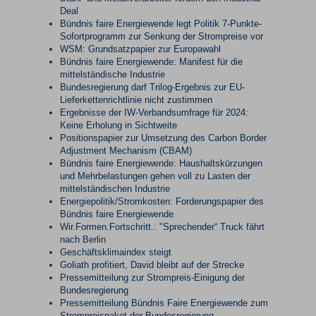
Deal
Bündnis faire Energiewende legt Politik 7-Punkte-
Sofortprogramm zur Senkung der Strompreise vor
WSM: Grundsatzpapier zur Europawahl
Bündnis faire Energiewende: Manifest für die
mittelständische Industrie
Bundesregierung darf Trilog-Ergebnis zur EU-
Lieferkettenrichtlinie nicht zustimmen
Ergebnisse der IW-Verbandsumfrage für 2024:
Keine Erholung in Sichtweite
Positionspapier zur Umsetzung des Carbon Border
Adjustment Mechanism (CBAM)
Bündnis faire Energiewende: Haushaltskürzungen
und Mehrbelastungen gehen voll zu Lasten der
mittelständischen Industrie
Energiepolitik/Stromkosten: Forderungspapier des
Bündnis faire Energiewende
Wir.Formen.Fortschritt.: "Sprechender“ Truck fährt
nach Berlin
Geschäftsklimaindex steigt
Goliath profitiert, David bleibt auf der Strecke
Pressemitteilung zur Strompreis-Einigung der
Bundesregierung
Pressemitteilung Bündnis Faire Energiewende zum
Strompreispaket der Bundesregierung