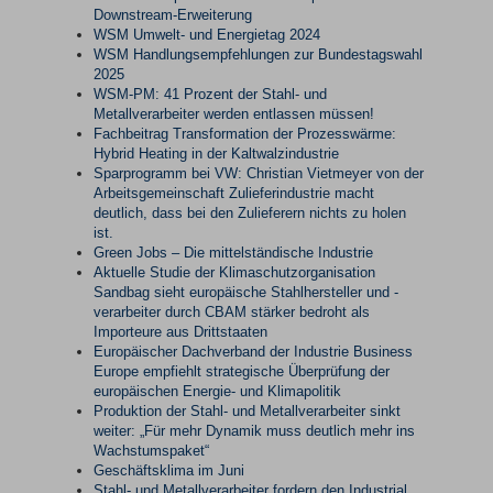
Downstream-Erweiterung
WSM Umwelt- und Energietag 2024
WSM Handlungsempfehlungen zur Bundestagswahl
2025
WSM-PM: 41 Prozent der Stahl- und
Metallverarbeiter werden entlassen müssen!
Fachbeitrag Transformation der Prozesswärme:
Hybrid Heating in der Kaltwalzindustrie
Sparprogramm bei VW: Christian Vietmeyer von der
Arbeitsgemeinschaft Zulieferindustrie macht
deutlich, dass bei den Zulieferern nichts zu holen
ist.
Green Jobs – Die mittelständische Industrie
Aktuelle Studie der Klimaschutzorganisation
Sandbag sieht europäische Stahlhersteller und -
verarbeiter durch CBAM stärker bedroht als
Importeure aus Drittstaaten
Europäischer Dachverband der Industrie Business
Europe empfiehlt strategische Überprüfung der
europäischen Energie- und Klimapolitik
Produktion der Stahl- und Metallverarbeiter sinkt
weiter: „Für mehr Dynamik muss deutlich mehr ins
Wachstumspaket“
Geschäftsklima im Juni
Stahl- und Metallverarbeiter fordern den Industrial