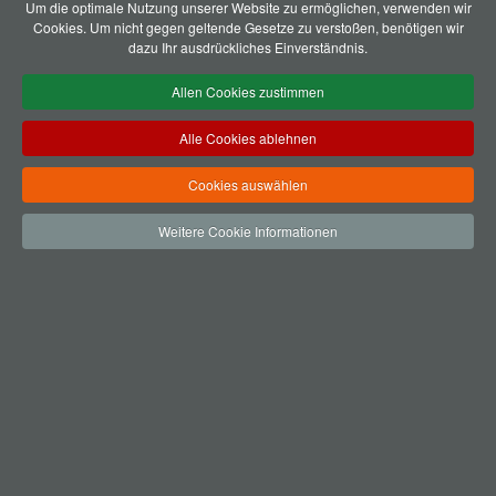
Um die optimale Nutzung unserer Website zu ermöglichen, verwenden wir
PM: Staat darf Probleme nicht noch verschärfen –
Cookies. Um nicht gegen geltende Gesetze zu verstoßen, benötigen wir
mittelständische Industrie und Investitionen in
dazu Ihr ausdrückliches Einverständnis.
Deutschland sind infrage gestellt
Energiekostensteigerungen - Schreiben an die
Politik
Allen Cookies zustimmen
WSM Presseinformation zum Energiepreisanstieg
FVK Mitgliederversammlung 2021
Alle Cookies ablehnen
Bündnis faire Energiewende - Positionen für die
Koalitionsverhandlungen
Cookies auswählen
ArGeZ PM: Lieferketten zum Zerreißen gespannt
Erklärung zu den Folgen der
Hochwasserkatastrophe
Weitere Cookie Informationen
ArGeZ Presseinformation
Safeguards
Dekarbonisierung der Wirtschaft - andere Länder
freuen sich
MEHR §CHLECHT ALS MEN§ENRECHT
„Quo vadis Stahl – Perspektiven für die
Transformation bis 2020“
WSM Presseinformation zum Stahlmarkt
ArGeZ PM: Die Geschäftslage in der deutschen
Zulieferindustrie erholt sich, die Signale aus den
Kundenbranchen sind indes sehr zwiespältig.
ArGeZ PM: Erholung bei den deutschen Zulieferern
festigt sich