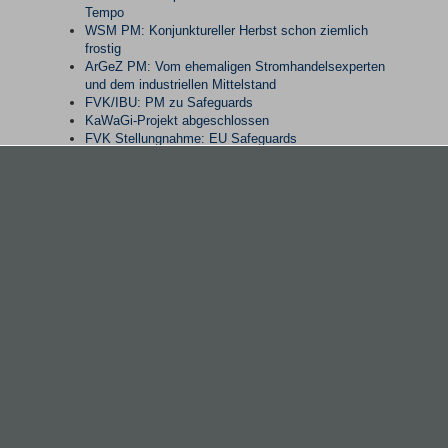
Tempo
WSM PM: Konjunktureller Herbst schon ziemlich
frostig
ArGeZ PM: Vom ehemaligen Stromhandelsexperten
und dem industriellen Mittelstand
FVK/IBU: PM zu Safeguards
KaWaGi-Projekt abgeschlossen
FVK Stellungnahme: EU Safeguards
WSM Pressemitteilung: „Wir haben den Abgrund vor
Augen“
Unternehmertag NRW 2022
WSM PM zur Gasumlage
WSM PI: Der Strompreis braucht einen Deckel -
sofort!
FVK Stellungnahme zu Gasmangellage und
Ausrufung der Alarmstufe im Notfallplan Gas
Steel Safeguards
Stellungnahme zur Revision der
Industrieemissionsrichtlinie (IED) 2010/75/EU
WSM schickt Appell nach Berlin: „CBAM darf
nachgelagerte Industrien nicht ruinieren“
Alle in ein Boot: Nächste Preiswelle bei Stahl und
Energie umschiffen Zulieferer und Kunden nur
gemeinsam
PM: Verbändeschreiben an Minister Dr. Habeck und