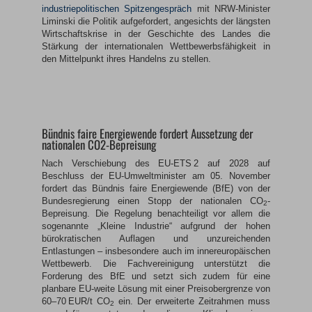
industriepolitischen Spitzengespräch
mit NRW-Minister
Liminski die Politik aufgefordert, angesichts der längsten
Wirtschaftskrise in der Geschichte des Landes die
Stärkung der internationalen Wettbewerbsfähigkeit in
den Mittelpunkt ihres Handelns zu stellen.
Bündnis faire Energiewende fordert Aussetzung der
nationalen CO2-Bepreisung
Nach Verschiebung des EU-ETS 2 auf 2028 auf
Beschluss der EU-Umweltminister am 05. November
fordert das Bündnis faire Energiewende (BfE) von der
Bundesregierung einen Stopp der nationalen CO
-
2
Bepreisung. Die Regelung benachteiligt vor allem die
sogenannte „Kleine Industrie“ aufgrund der hohen
bürokratischen Auflagen und unzureichenden
Entlastungen – insbesondere auch im innereuropäischen
Wettbewerb. Die Fachvereinigung unterstützt die
Forderung des BfE und setzt sich zudem für eine
planbare EU-weite Lösung mit einer Preisobergrenze von
60–70 EUR/t CO
ein. Der erweiterte Zeitrahmen muss
2