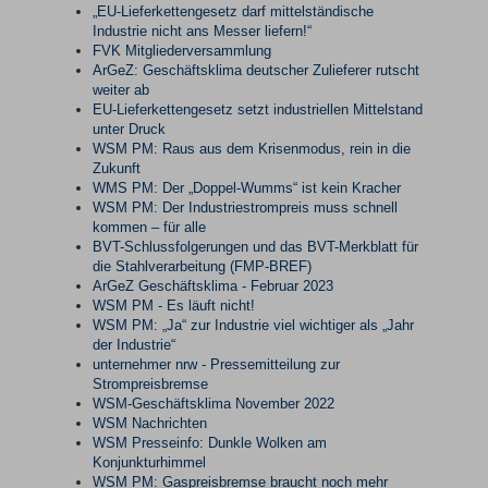
„EU-Lieferkettengesetz darf mittelständische
Industrie nicht ans Messer liefern!“
FVK Mitgliederversammlung
ArGeZ: Geschäftsklima deutscher Zulieferer rutscht
weiter ab
EU-Lieferkettengesetz setzt industriellen Mittelstand
unter Druck
WSM PM: Raus aus dem Krisenmodus, rein in die
Zukunft
WMS PM: Der „Doppel-Wumms“ ist kein Kracher
WSM PM: Der Industriestrompreis muss schnell
kommen – für alle
BVT-Schlussfolgerungen und das BVT-Merkblatt für
die Stahlverarbeitung (FMP-BREF)
ArGeZ Geschäftsklima - Februar 2023
WSM PM - Es läuft nicht!
WSM PM: „Ja“ zur Industrie viel wichtiger als „Jahr
der Industrie“
unternehmer nrw - Pressemitteilung zur
Strompreisbremse
WSM-Geschäftsklima November 2022
WSM Nachrichten
WSM Presseinfo: Dunkle Wolken am
Konjunkturhimmel
WSM PM: Gaspreisbremse braucht noch mehr